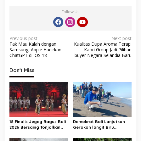
Follow Us
P
Previous post
Next post
Tak Mau Kalah dengan
Kualitas Dupa Aroma Terapi
o
Samsung, Apple Hadirkan
Kaori Group Jadi Pilihan
s
ChatGPT di iOS 18
buyer Negara Selandia Baru
t
Don't Miss
n
a
v
i
g
a
18 Finalis Jegeg Bagus Bali
Demokrat Bali Lanjutkan
t
2026 Bersaing Tonjolkan
Gerakan langit Biru
Budaya dan Pariwisata
Indonesia Asri, Lepas Tukik
i
Berkelanjutan
Hingga Bersih-bersih