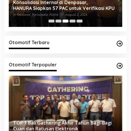
Konsolidasi Internal di Denpasar,
D
HANURA Siapkan 57 PAC untuk Verifikasi KPU
L
In Nasional, Pariwisata, Politik
|
August 2, 2026
In
Otomotif Terbaru
Otomotif Terpopuler
TOP 1 Bali Gathering Akhir Tahun Bagi-Bagi
Cuan dan Ratusan Elektronik