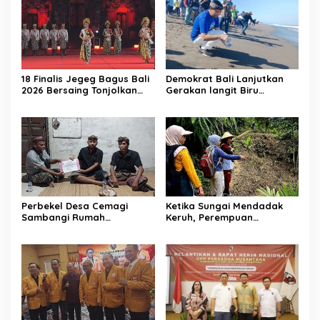
18 Finalis Jegeg Bagus Bali
Demokrat Bali Lanjutkan
2026 Bersaing Tonjolkan
Gerakan langit Biru
Budaya dan Pariwisata
Indonesia Asri, Lepas Tukik
Berkelanjutan
Hingga Bersih-bersih
Pantai
Perbekel Desa Cemagi
Ketika Sungai Mendadak
Sambangi Rumah
Keruh, Perempuan
Duka di Banjar
Desa Penyandingan Sadari
Petapan, Serahkan Bantua
Hutan
n Simbolis
Adat Mereka Terancam