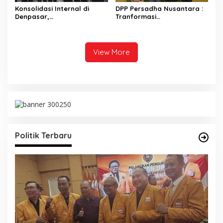
Konsolidasi Internal di
DPP Persadha Nusantara :
Denpasar,
Tranformasi
HANURA Siapkan 57
Lembaga Hindu Menuju
PAC untuk Verifikasi KPU
Indonesia Emas 2045
View More
Politik Terbaru