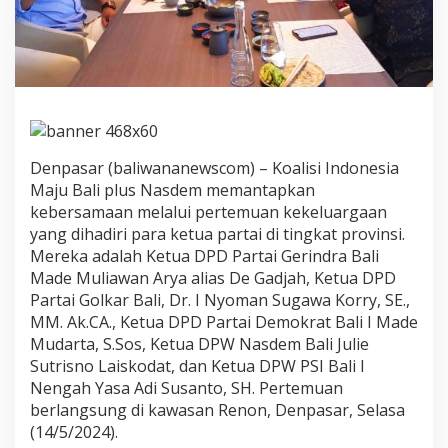
B
a
l
i
P
l
u
s
N
Denpasar (baliwananewscom) – Koalisi Indonesia
a
Maju Bali plus Nasdem memantapkan
s
kebersamaan melalui pertemuan kekeluargaan
d
e
yang dihadiri para ketua partai di tingkat provinsi.
m
Mereka adalah Ketua DPD Partai Gerindra Bali
B
Made Muliawan Arya alias De Gadjah, Ketua DPD
e
Partai Golkar Bali, Dr. I Nyoman Sugawa Korry, SE.,
r
t
MM. Ak.CA., Ketua DPD Partai Demokrat Bali I Made
e
Mudarta, S.Sos, Ketua DPW Nasdem Bali Julie
m
Sutrisno Laiskodat, dan Ketua DPW PSI Bali I
u
Nengah Yasa Adi Susanto, SH. Pertemuan
berlangsung di kawasan Renon, Denpasar, Selasa
(14/5/2024).