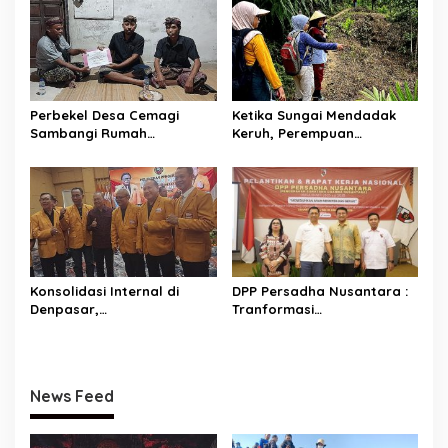
o
Pantai
n
Perbekel Desa Cemagi
Ketika Sungai Mendadak
Sambangi Rumah
Keruh, Perempuan
Duka di Banjar
Desa Penyandingan Sadari
Petapan, Serahkan Bantua
Hutan
n Simbolis
Adat Mereka Terancam
Konsolidasi Internal di
DPP Persadha Nusantara :
Denpasar,
Tranformasi
HANURA Siapkan 57
Lembaga Hindu Menuju
PAC untuk Verifikasi KPU
Indonesia Emas 2045
News Feed