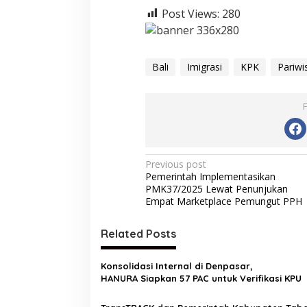
Post Views:
280
Bali
Imigrasi
KPK
Pariwi
P
Previous post
Pemerintah Implementasikan
o
PMK37/2025 Lewat Penunjukan
s
Empat Marketplace Pemungut PPH
t
Related Posts
n
a
Konsolidasi Internal di Denpasar,
v
HANURA Siapkan 57 PAC untuk Verifikasi KPU
i