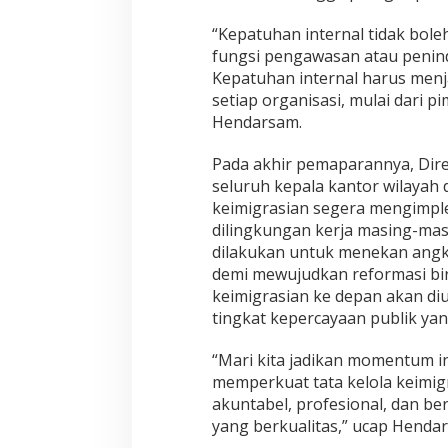
“Kepatuhan internal tidak bol
fungsi pengawasan atau penin
Kepatuhan internal harus menj
setiap organisasi, mulai dari p
Hendarsam.
Pada akhir pemaparannya, Dire
seluruh kepala kantor wilayah 
keimigrasian segera mengimpl
dilingkungan kerja masing-masi
dilakukan untuk menekan angk
demi mewujudkan reformasi biro
keimigrasian ke depan akan diu
tingkat kepercayaan publik yang
“Mari kita jadikan momentum i
memperkuat tata kelola keimigr
akuntabel, profesional, dan be
yang berkualitas,” ucap Henda