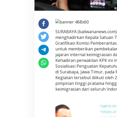
n
s
i
SURABAYA (baliwananews.com) —
menghadirkan Kepala Satuan 
Gratifikasi Komisi Pemberantas
untuk memberikan pembekalan 
jajaran internal keimigrasian 
Kehadiran perwakilan KPK ini 
Sosialisasi Penguatan Kepatuha
di Surabaya, Jawa Timur, pada Rab
Kegiatan tersebut diikuti oleh 2
pimpinan tinggi pratama hingga
keimigrasian dari seluruh Indon