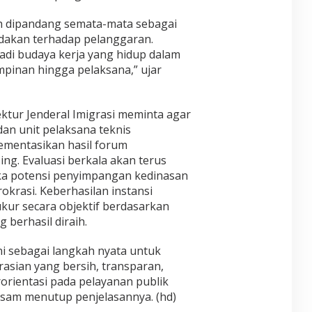
eh dipandang semata-mata sebagai
dakan terhadap pelanggaran.
adi budaya kerja yang hidup dalam
impinan hingga pelaksana,” ujar
ktur Jenderal Imigrasi meminta agar
dan unit pelaksana teknis
ementasikan hasil forum
ng. Evaluasi berkala akan terus
a potensi penyimpangan kedinasan
krasi. Keberhasilan instansi
kur secara objektif berdasarkan
 berhasil diraih.
ni sebagai langkah nyata untuk
asian yang bersih, transparan,
rorientasi pada pelayanan publik
rsam menutup penjelasannya. (hd)