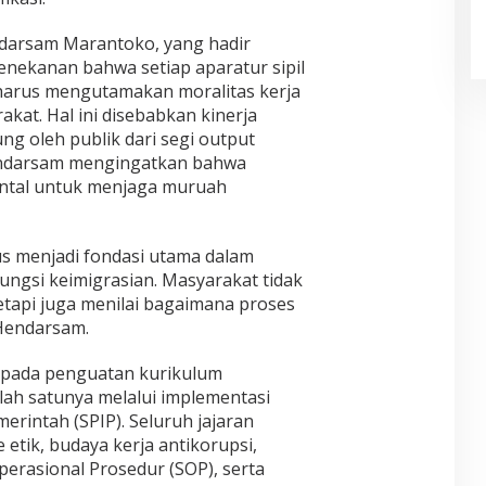
endarsam Marantoko, yang hadir
ekanan bahwa setiap aparatur sipil
 harus mengutamakan moralitas kerja
akat. Hal ini disebabkan kinerja
ung oleh publik dari segi output
ndarsam mengingatkan bahwa
ental untuk menjaga muruah
us menjadi fondasi utama dalam
ungsi keimigrasian. Masyarakat tidak
 tetapi juga menilai bagaimana proses
 Hendarsam.
s pada penguatan kurikulum
ah satunya melalui implementasi
erintah (SPIP). Seluruh jajaran
 etik, budaya kerja antikorupsi,
erasional Prosedur (SOP), serta