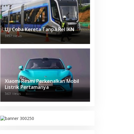
Uji Coba Kereta Tanpa Rel IKN
3957 Views
Xiaomi Resmi Perkenalkan Mobil
Listrik Pertamanya
3601 Views