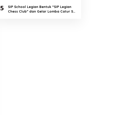
Lewat Aplikasi, dan Club Messaging
5
SIP School Legian Bentuk “SIP Legian
Chess Club” dan Gelar Lomba Catur SD
Sambut Hari Catur Dunia