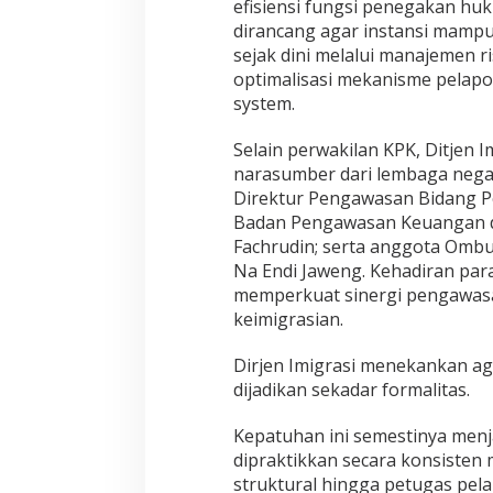
efisiensi fungsi penegakan huk
dirancang agar instansi mampu
sejak dini melalui manajemen 
optimalisasi mekanisme pelapo
system.
Selain perwakilan KPK, Ditjen 
narasumber dari lembaga negar
Direktur Pengawasan Bidang P
Badan Pengawasan Keuangan 
Fachrudin; serta anggota Omb
Na Endi Jaweng. Kehadiran para
memperkuat sinergi pengawasan
keimigrasian.
Dirjen Imigrasi menekankan aga
dijadikan sekadar formalitas.
Kepatuhan ini semestinya menj
dipraktikkan secara konsisten m
struktural hingga petugas pela