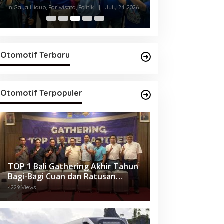
Hukum Harus Dis
In Politik
|
July 23, 2026
In Politik
|
July 23, 202
Mekanisme Konst
Opini Publik
Otomotif Terbaru
Otomotif Terpopuler
TOP 1 Bali Gathering Akhir Tahun
Bagi-Bagi Cuan dan Ratusan
Elektronik
4229 Views