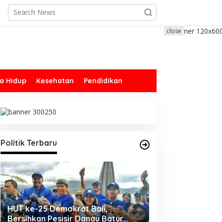
close
a Hidup
Kesehatan
Pendidikan
Politik Terbaru
Golkar Mundur, Pansus TRAP
Ketua Fraksi Par
Meradang
Provinsi Bali: Pe