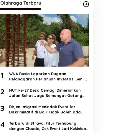
Olahraga Terbaru
1
WNA Rusia Laporkan Dugaan
Pelanggaran Perjanjian Investasi Senilai
Rp11 miliar
2
HUT ke-27 Desa Cemagi Dimeriahkan
Jalan Sehat Jaga Semangat Gotong
Royong Bangun Desa Sehat dan
3
Berkualitas
Dirjen Imigrasi Menindak Event lari
Diskriminatif di Bali: Tidak Boleh ada
Negara dalam Negara!
4
Terbaru di Strava: Fitur Terhubung
dengan Claude, Cek Event Lari Kekinian