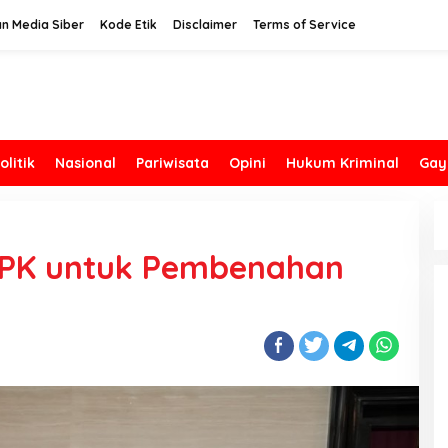
n Media Siber
Kode Etik
Disclaimer
Terms of Service
olitik
Nasional
Pariwisata
Opini
Hukum Kriminal
Gay
KPK untuk Pembenahan
a Nilai DPD
HUT ke-25 Demokrat Bali,
Lemah” karena
Bersihkan Pesisir Danau Batur
Terbatas