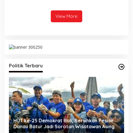
Indonesia Emas 2045
View More
Politik Terbaru
i, Bersihkan Pesisir
otan Wisatawan Asing
Golkar Mundur, Pansus TRAP 
|
July 24, 2026
In Politik
|
July 23, 2026