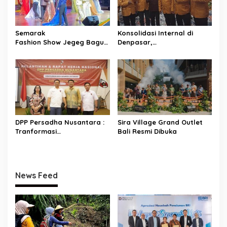
Semarak
Konsolidasi Internal di
Fashion Show Jegeg Bagus
Denpasar,
Bali 2026
HANURA Siapkan 57
Pamerkan Karakter
PAC untuk Verifikasi KPU
dan Penguasaan catwalk
DPP Persadha Nusantara :
Sira Village Grand Outlet
Tranformasi
Bali Resmi Dibuka
Lembaga Hindu Menuju
Indonesia Emas 2045
News Feed