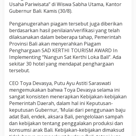
Usaha Pariwisata” di Wiswa Sabha Utama, Kantor
W
A
Gubernur Bali. Kamis (30/8).
R
D
Penganugerahan piagam tersebut juga diberikan
berdasarkan hasil penilaian/verifikasi yang telah
dilaksanakan dalam beberapa tahap, Pemerintah
Provinsi Bali akan menyerahkan Piagam
Penghargaan SAD KERTHI TOURISM AWARD In
Implementing “Nangun Sat Kerthi Loka Bali”. Ada
sekitar 30 hotel yang mendapat penghargaan
tersebut.
CEO Toya Devasya, Putu Ayu Astiti Saraswati
mengemukakan bahwa Toya Devasya selama ini
sangat konsisten menerapkan Kebijakan-kebijakan
Pemerintah Daerah, dalam hal ini Keputusan-
keputusan Gubernur, ‘Mulai dari penggunaan baju
adat Bali, endek, aksara Bali, pengelolaan sampah
dan kebijakan tentang penggalakan produksi dan
konsumsi arak Bali. Kebijakan-kebijakan dimaksud