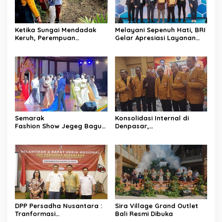
Ketika Sungai Mendadak
Melayani Sepenuh Hati, BRI
Keruh, Perempuan
Gelar Apresiasi Layanan
Desa Penyandingan Sadari
Pensiunan di KCP Telesera
Hutan
untuk Perkuat Pengalaman
Adat Mereka Terancam
Nasabah
Semarak
Konsolidasi Internal di
Fashion Show Jegeg Bagus
Denpasar,
Bali 2026
HANURA Siapkan 57
Pamerkan Karakter
PAC untuk Verifikasi KPU
dan Penguasaan catwalk
DPP Persadha Nusantara :
Sira Village Grand Outlet
Tranformasi
Bali Resmi Dibuka
Lembaga Hindu Menuju