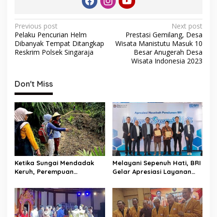
P
Previous post
Next post
Pelaku Pencurian Helm
Prestasi Gemilang, Desa
o
Dibanyak Tempat Ditangkap
Wisata Manistutu Masuk 10
s
Reskrim Polsek Singaraja
Besar Anugerah Desa
Wisata Indonesia 2023
t
n
Don't Miss
a
v
i
g
a
t
Ketika Sungai Mendadak
Melayani Sepenuh Hati, BRI
Keruh, Perempuan
Gelar Apresiasi Layanan
i
Desa Penyandingan Sadari
Pensiunan di KCP Telesera
o
Hutan
untuk Perkuat Pengalaman
Adat Mereka Terancam
Nasabah
n