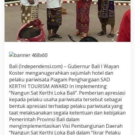
h
i
P
i
a
g
a
m
S
A
D
K
Bali (Independensi.com) – Gubernur Bali I Wayan
E
Koster menganugerahkan sejumlah hotel dan
R
pelaku pariwisata Piagam Penghargaan SAD
T
H
KERTHI TOURISM AWARD In Implementing
I
“Nangun Sat Kerthi Loka Bali”. Pemberian apresiasi
T
kepada pelaku usaha pariwisata tersebut sebagai
O
bentuk apresiasi terhadap pelaku pariwisata yang
U
taat melaksanakan segala ketentuan dan kebijakan
R
I
Pemerintah Provinsi Bali dalam
S
mengimplementasikan Visi Pembangunan Daerah
M
“Nangun Sat Kerthi Loka Bali dalam “Ikrar Pelaku
A