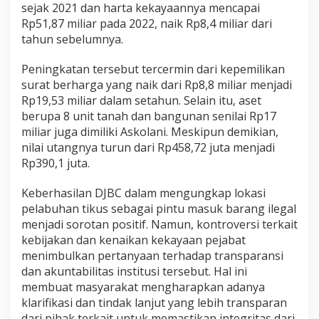
sejak 2021 dan harta kekayaannya mencapai
u
Rp51,87 miliar pada 2022, naik Rp8,4 miliar dari
n
tahun sebelumnya.
Peningkatan tersebut tercermin dari kepemilikan
surat berharga yang naik dari Rp8,8 miliar menjadi
Rp19,53 miliar dalam setahun. Selain itu, aset
berupa 8 unit tanah dan bangunan senilai Rp17
miliar juga dimiliki Askolani. Meskipun demikian,
nilai utangnya turun dari Rp458,72 juta menjadi
Rp390,1 juta.
Keberhasilan DJBC dalam mengungkap lokasi
pelabuhan tikus sebagai pintu masuk barang ilegal
menjadi sorotan positif. Namun, kontroversi terkait
kebijakan dan kenaikan kekayaan pejabat
menimbulkan pertanyaan terhadap transparansi
dan akuntabilitas institusi tersebut. Hal ini
membuat masyarakat mengharapkan adanya
klarifikasi dan tindak lanjut yang lebih transparan
dari pihak terkait untuk memastikan integritas dari