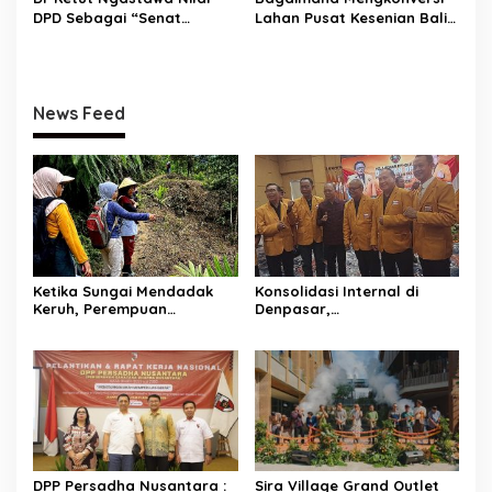
DPD Sebagai “Senat
Lahan Pusat Kesenian Bali
Lemah” karena
yang Terbengkalai Menjadi
Kewenangannya Terbatas
Hutan yang Produktif dan
Bernilai?
News Feed
Ketika Sungai Mendadak
Konsolidasi Internal di
Keruh, Perempuan
Denpasar,
Desa Penyandingan Sadari
HANURA Siapkan 57
Hutan
PAC untuk Verifikasi KPU
Adat Mereka Terancam
DPP Persadha Nusantara :
Sira Village Grand Outlet