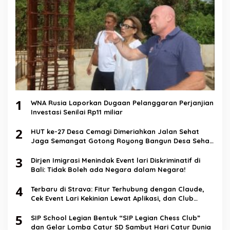
1
WNA Rusia Laporkan Dugaan Pelanggaran Perjanjian
Investasi Senilai Rp11 miliar
2
HUT ke-27 Desa Cemagi Dimeriahkan Jalan Sehat
Jaga Semangat Gotong Royong Bangun Desa Sehat
dan Berkualitas
3
Dirjen Imigrasi Menindak Event lari Diskriminatif di
Bali: Tidak Boleh ada Negara dalam Negara!
4
Terbaru di Strava: Fitur Terhubung dengan Claude,
Cek Event Lari Kekinian Lewat Aplikasi, dan Club
Messaging
5
SIP School Legian Bentuk “SIP Legian Chess Club”
dan Gelar Lomba Catur SD Sambut Hari Catur Dunia