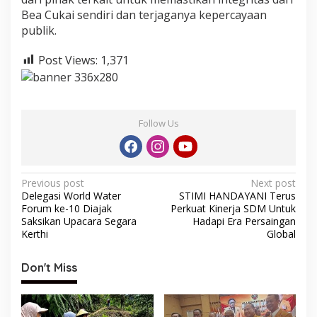
Bea Cukai sendiri dan terjaganya kepercayaan
publik.
Post Views:
1,371
Follow Us
P
Previous post
Next post
Delegasi World Water
STIMI HANDAYANI Terus
o
Forum ke-10 Diajak
Perkuat Kinerja SDM Untuk
s
Saksikan Upacara Segara
Hadapi Era Persaingan
Kerthi
Global
t
n
Don't Miss
a
v