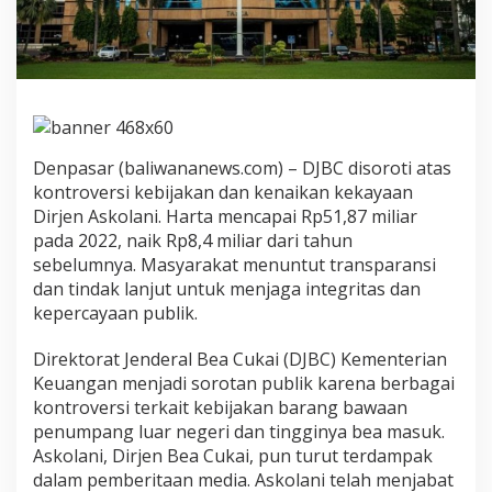
a
i
N
a
i
k
8
M
Denpasar (baliwananews.com) – DJBC disoroti atas
i
kontroversi kebijakan dan kenaikan kekayaan
l
i
Dirjen Askolani. Harta mencapai Rp51,87 miliar
a
pada 2022, naik Rp8,4 miliar dari tahun
r
sebelumnya. Masyarakat menuntut transparansi
D
dan tindak lanjut untuk menjaga integritas dan
a
l
kepercayaan publik.
a
m
Direktorat Jenderal Bea Cukai (DJBC) Kementerian
S
Keuangan menjadi sorotan publik karena berbagai
a
kontroversi terkait kebijakan barang bawaan
t
u
penumpang luar negeri dan tingginya bea masuk.
T
Askolani, Dirjen Bea Cukai, pun turut terdampak
a
dalam pemberitaan media. Askolani telah menjabat
h