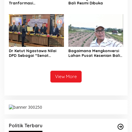
Tranformasi
Bali Resmi Dibuka
Lembaga Hindu Menuju
Indonesia Emas 2045
Dr Ketut Ngastawa Nilai
Bagaimana Mengkonversi
DPD Sebagai “Senat
Lahan Pusat Kesenian Bali
Lemah” karena
yang Terbengkalai Menjadi
Kewenangannya Terbatas
Hutan yang Produktif dan
Bernilai?
View More
Politik Terbaru