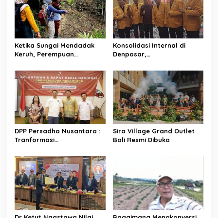
i
g
a
t
Ketika Sungai Mendadak
Konsolidasi Internal di
Keruh, Perempuan
Denpasar,
i
Desa Penyandingan Sadari
HANURA Siapkan 57
o
Hutan
PAC untuk Verifikasi KPU
Adat Mereka Terancam
n
DPP Persadha Nusantara :
Sira Village Grand Outlet
Tranformasi
Bali Resmi Dibuka
Lembaga Hindu Menuju
Indonesia Emas 2045
Dr Ketut Ngastawa Nilai
Bagaimana Mengkonversi