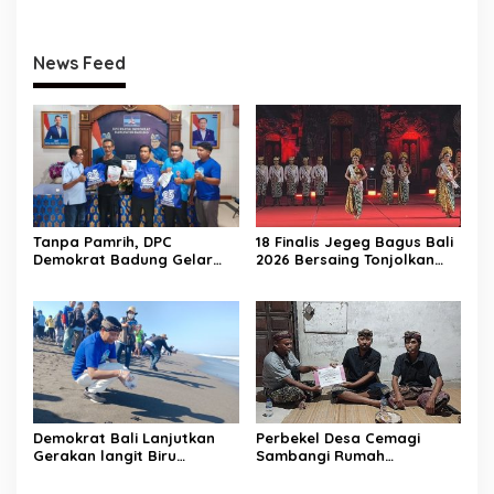
Hutan
PAC untuk Verifikasi KPU
Adat Mereka Terancam
News Feed
Tanpa Pamrih, DPC
18 Finalis Jegeg Bagus Bali
Demokrat Badung Gelar
2026 Bersaing Tonjolkan
Donor Darah Sambut HUT
Budaya dan Pariwisata
RI dan HUT Partai
Berkelanjutan
Demokrat Bali Lanjutkan
Perbekel Desa Cemagi
Gerakan langit Biru
Sambangi Rumah
Indonesia Asri, Lepas Tukik
Duka di Banjar
Hingga Bersih-bersih
Petapan, Serahkan Bantua