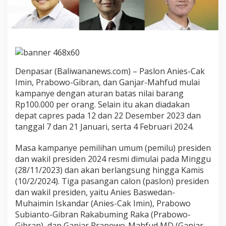
P
e
m
i
l
u
2
0
Denpasar (Baliwananews.com) – Paslon Anies-Cak
2
Imin, Prabowo-Gibran, dan Ganjar-Mahfud mulai
4
kampanye dengan aturan batas nilai barang
d
Rp100.000 per orang. Selain itu akan diadakan
a
depat capres pada 12 dan 22 Desember 2023 dan
n
A
tanggal 7 dan 21 Januari, serta 4 Februari 2024.
t
u
Masa kampanye pemilihan umum (pemilu) presiden
r
dan wakil presiden 2024 resmi dimulai pada Minggu
a
(28/11/2023) dan akan berlangsung hingga Kamis
n
P
(10/2/2024). Tiga pasangan calon (paslon) presiden
e
dan wakil presiden, yaitu Anies Baswedan-
m
Muhaimin Iskandar (Anies-Cak Imin), Prabowo
b
Subianto-Gibran Rakabuming Raka (Prabowo-
e
r
Gibran), dan Ganjar Pranowo-Mahfud MD (Ganjar-