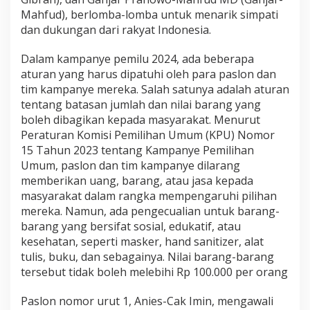
i
Mahfud), berlomba-lomba untuk menarik simpati
a
dan dukungan dari rakyat Indonesia.
n
B
Dalam kampanye pemilu 2024, ada beberapa
a
r
aturan yang harus dipatuhi oleh para paslon dan
a
tim kampanye mereka. Salah satunya adalah aturan
n
tentang batasan jumlah dan nilai barang yang
g
boleh dibagikan kepada masyarakat. Menurut
K
Peraturan Komisi Pemilihan Umum (KPU) Nomor
a
m
15 Tahun 2023 tentang Kampanye Pemilihan
p
Umum, paslon dan tim kampanye dilarang
a
memberikan uang, barang, atau jasa kepada
n
masyarakat dalam rangka mempengaruhi pilihan
y
e
mereka. Namun, ada pengecualian untuk barang-
barang yang bersifat sosial, edukatif, atau
kesehatan, seperti masker, hand sanitizer, alat
tulis, buku, dan sebagainya. Nilai barang-barang
tersebut tidak boleh melebihi Rp 100.000 per orang
Paslon nomor urut 1, Anies-Cak Imin, mengawali