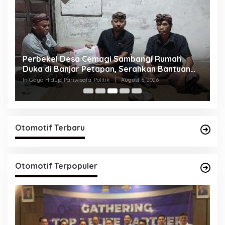
ah
Konsolidasi Internal di Denpasar,
tuan
HANURA Siapkan 57 PAC untuk Verifikasi KPU
In Nasional, Pariwisata, Politik
|
August 2, 2026
Otomotif Terbaru
Otomotif Terpopuler