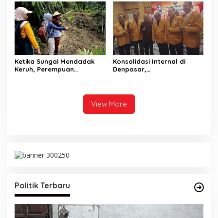
Pantai
n Simbolis
Ketika Sungai Mendadak
Konsolidasi Internal di
Keruh, Perempuan
Denpasar,
Desa Penyandingan Sadari
HANURA Siapkan 57
Hutan
PAC untuk Verifikasi KPU
Adat Mereka Terancam
View More
Politik Terbaru