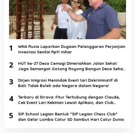
1
WNA Rusia Laporkan Dugaan Pelanggaran Perjanjian
Investasi Senilai Rp11 miliar
2
HUT ke-27 Desa Cemagi Dimeriahkan Jalan Sehat
Jaga Semangat Gotong Royong Bangun Desa Sehat
dan Berkualitas
3
Dirjen Imigrasi Menindak Event lari Diskriminatif di
Bali: Tidak Boleh ada Negara dalam Negara!
4
Terbaru di Strava: Fitur Terhubung dengan Claude,
Cek Event Lari Kekinian Lewat Aplikasi, dan Club
Messaging
5
SIP School Legian Bentuk “SIP Legian Chess Club”
dan Gelar Lomba Catur SD Sambut Hari Catur Dunia