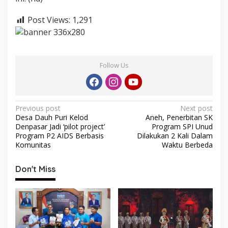
Post Views:
1,291
Follow Us
P
Previous post
Next post
Desa Dauh Puri Kelod
Aneh, Penerbitan SK
o
Denpasar Jadi ‘pilot project’
Program SPI Unud
s
Program P2 AIDS Berbasis
Dilakukan 2 Kali Dalam
Komunitas
Waktu Berbeda
t
n
Don't Miss
a
v
i
g