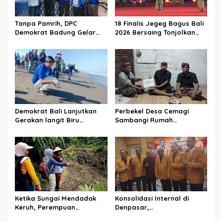
a
t
Tanpa Pamrih, DPC
18 Finalis Jegeg Bagus Bali
Demokrat Badung Gelar
2026 Bersaing Tonjolkan
i
Donor Darah Sambut HUT
Budaya dan Pariwisata
o
RI dan HUT Partai
Berkelanjutan
n
Demokrat Bali Lanjutkan
Perbekel Desa Cemagi
Gerakan langit Biru
Sambangi Rumah
Indonesia Asri, Lepas Tukik
Duka di Banjar
Hingga Bersih-bersih
Petapan, Serahkan Bantua
Pantai
n Simbolis
Ketika Sungai Mendadak
Konsolidasi Internal di
Keruh, Perempuan
Denpasar,
Desa Penyandingan Sadari
HANURA Siapkan 57