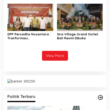
Pamerkan Karakter
PAC untuk Verifikasi KPU
dan Penguasaan catwalk
DPP Persadha Nusantara :
Sira Village Grand Outlet
Tranformasi
Bali Resmi Dibuka
Lembaga Hindu Menuju
Indonesia Emas 2045
View More
Politik Terbaru