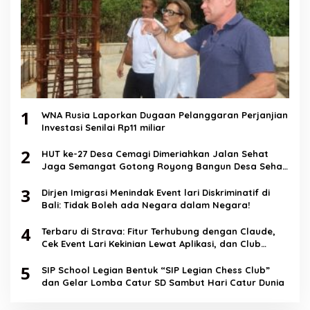
1
WNA Rusia Laporkan Dugaan Pelanggaran Perjanjian
Investasi Senilai Rp11 miliar
2
HUT ke-27 Desa Cemagi Dimeriahkan Jalan Sehat
Jaga Semangat Gotong Royong Bangun Desa Sehat
dan Berkualitas
3
Dirjen Imigrasi Menindak Event lari Diskriminatif di
Bali: Tidak Boleh ada Negara dalam Negara!
4
Terbaru di Strava: Fitur Terhubung dengan Claude,
Cek Event Lari Kekinian Lewat Aplikasi, dan Club
Messaging
5
SIP School Legian Bentuk “SIP Legian Chess Club”
dan Gelar Lomba Catur SD Sambut Hari Catur Dunia