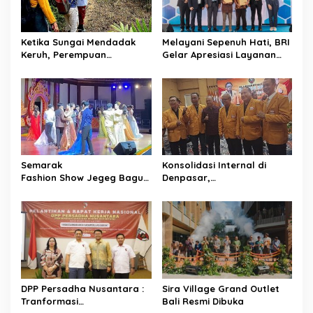
a
t
Ketika Sungai Mendadak
Melayani Sepenuh Hati, BRI
i
Keruh, Perempuan
Gelar Apresiasi Layanan
o
Desa Penyandingan Sadari
Pensiunan di KCP Telesera
Hutan
untuk Perkuat Pengalaman
n
Adat Mereka Terancam
Nasabah
Semarak
Konsolidasi Internal di
Fashion Show Jegeg Bagus
Denpasar,
Bali 2026
HANURA Siapkan 57
Pamerkan Karakter
PAC untuk Verifikasi KPU
dan Penguasaan catwalk
DPP Persadha Nusantara :
Sira Village Grand Outlet
Tranformasi
Bali Resmi Dibuka