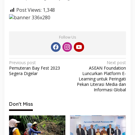
Post Views:
1,348
Follow Us
P
Previous post
Next post
Pemuteran Bay Fest 2023
ASEAN Foundation
o
Segera Digelar
Luncurkan Platform E-
s
Learning untuk Peringati
Pekan Literasi Media dan
t
Informasi Global
n
Don't Miss
a
v
i
g