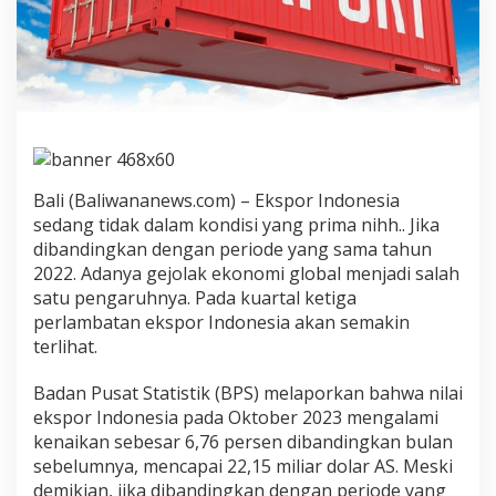
k
A
k
i
b
a
t
E
k
o
Bali (Baliwananews.com) – Ekspor Indonesia
n
sedang tidak dalam kondisi yang prima nihh.. Jika
o
dibandingkan dengan periode yang sama tahun
m
2022. Adanya gejolak ekonomi global menjadi salah
i
G
satu pengaruhnya. Pada kuartal ketiga
l
perlambatan ekspor Indonesia akan semakin
o
terlihat.
b
a
Badan Pusat Statistik (BPS) melaporkan bahwa nilai
l
M
ekspor Indonesia pada Oktober 2023 mengalami
e
kenaikan sebesar 6,76 persen dibandingkan bulan
r
sebelumnya, mencapai 22,15 miliar dolar AS. Meski
o
demikian, jika dibandingkan dengan periode yang
s