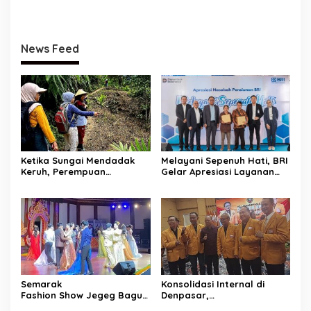
Lembaga Hindu Menuju
Indonesia Emas 2045
News Feed
Ketika Sungai Mendadak
Melayani Sepenuh Hati, BRI
Keruh, Perempuan
Gelar Apresiasi Layanan
Desa Penyandingan Sadari
Pensiunan di KCP Telesera
Hutan
untuk Perkuat Pengalaman
Adat Mereka Terancam
Nasabah
Semarak
Konsolidasi Internal di
Fashion Show Jegeg Bagus
Denpasar,
Bali 2026
HANURA Siapkan 57